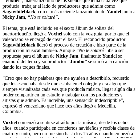
“Voxhel”
, materializó uno de los sueños que tenía cada vez que
producía, trabajar al lado de productores que admira como
Sagawhiteblack
, con el más reciente lanzamiento de
Yandel
junto a
Nicky Jam
,
“No te soltaré”
.
El tema, que está incluido en el sexto álbum de solista del
puertorriqueño, llegó a
Voxhel
solo con la voz guía, por lo que el
valenciano se encargó de crear el beat. El reconocido productor
Sagawhiteblack
lideró el proceso de creación e hizo parte de la
producción musical también. Aunque
“No te soltaré”
iba a ser
propuesta para el álbum de
Nicky Jam
, finalmente
Yandel
se
enamoró del tema y su productor
“Jumbo”
se sumó a la canción
dando los toques finales.
“Creo que no hay palabras que me ayuden a describirlo, recuerdo
que los escuchaba desde que estaba en el colegio y era algo que
siempre visualizaba cada vez que producía música, llegar algún día a
poder compartir en un estudio y trabajar con los productores y
artistas que admiro. Es increíble, una sensación indescriptible”,
expresó el venezolano que hace tres años llegó a Medellín,
Colombia.
Voxhel
comenzó a sentirse atraído por la música, desde los ocho
años, cuando participaba en conciertos navideños y recibía clases de
cuatro y canto, pero no fue sino hasta los 15 años cuando empezó a