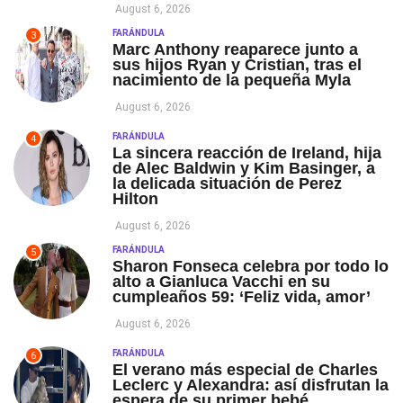
August 6, 2026
FARÁNDULA
3
Marc Anthony reaparece junto a
sus hijos Ryan y Cristian, tras el
nacimiento de la pequeña Myla
August 6, 2026
FARÁNDULA
4
La sincera reacción de Ireland, hija
de Alec Baldwin y Kim Basinger, a
la delicada situación de Perez
Hilton
August 6, 2026
FARÁNDULA
5
Sharon Fonseca celebra por todo lo
alto a Gianluca Vacchi en su
cumpleaños 59: ‘Feliz vida, amor’
August 6, 2026
FARÁNDULA
6
El verano más especial de Charles
Leclerc y Alexandra: así disfrutan la
espera de su primer bebé