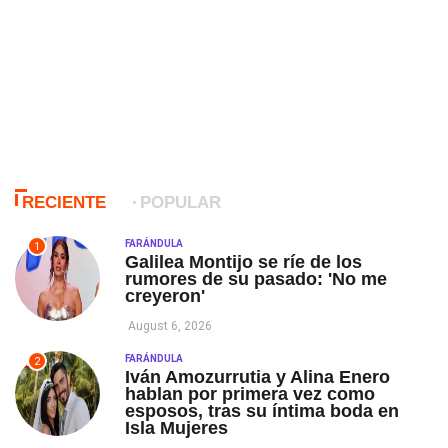
RECIENTE
POPULAR
FARÁNDULA
1
Galilea Montijo se ríe de los
rumores de su pasado: 'No me
creyeron'
August 6, 2026
FARÁNDULA
2
Iván Amozurrutia y Alina Enero
hablan por primera vez como
esposos, tras su íntima boda en
Isla Mujeres