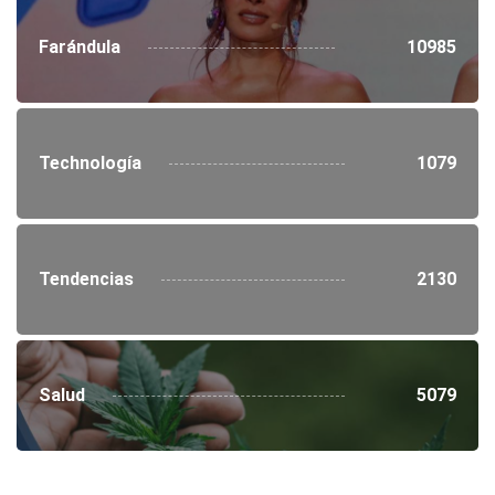
Farándula
10985
Technología
1079
Tendencias
2130
Salud
5079