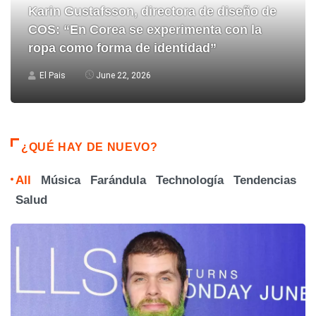
Karin Gustafsson, directora de diseño de
COS: “En Corea se experimenta con la
ropa como forma de identidad”
El Pais
June 22, 2026
¿QUÉ HAY DE NUEVO?
All
Música
Farándula
Technología
Tendencias
Salud