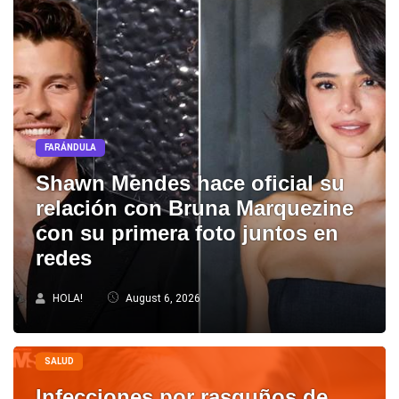
FARÁNDULA
Shawn Mendes hace oficial su
relación con Bruna Marquezine
con su primera foto juntos en
redes
HOLA!
August 6, 2026
SALUD
Infecciones por rasguños de