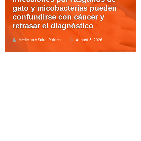
gato y micobacterias pueden
confundirse con cáncer y
retrasar el diagnóstico
Medicina y Salud Pública
August 5, 2026