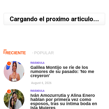
Cargando el proximo articulo...
RECIENTE
POPULAR
FARÁNDULA
1
Galilea Montijo se ríe de los
rumores de su pasado: 'No me
creyeron'
August 6, 2026
FARÁNDULA
2
Iván Amozurrutia y Alina Enero
hablan por primera vez como
esposos, tras su íntima boda en
Isla Mujeres