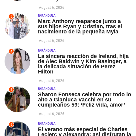
August 6, 2026
FARÁNDULA
3
Marc Anthony reaparece junto a
sus hijos Ryan y Cristian, tras el
nacimiento de la pequeña Myla
August 6, 2026
FARÁNDULA
4
La sincera reacción de Ireland, hija
de Alec Baldwin y Kim Basinger, a
la delicada situación de Perez
Hilton
August 6, 2026
FARÁNDULA
5
Sharon Fonseca celebra por todo lo
alto a Gianluca Vacchi en su
cumpleaños 59: ‘Feliz vida, amor’
August 6, 2026
FARÁNDULA
6
El verano más especial de Charles
Leclerc y Alexandra: así disfrutan la