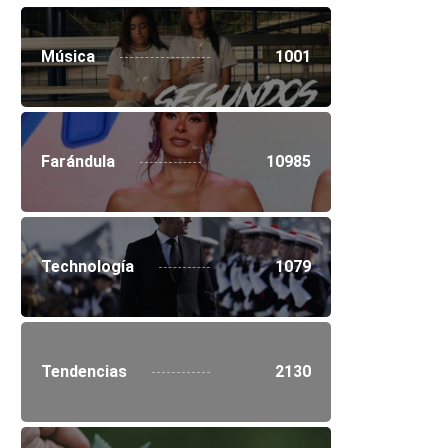
Música
1001
Farándula
10985
Technología
1079
Tendencias
2130