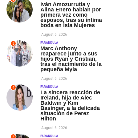
Iván Amozurrutia y
Alina Enero hablan por
primera vez como
esposos, tras su íntima
boda en Isla Mujeres
August 6, 2026
FARÁNDULA
3
Marc Anthony
reaparece junto a sus
hijos Ryan y Cristian,
tras el nacimiento de la
pequeña Myla
August 6, 2026
FARÁNDULA
4
La sincera reacción de
Ireland, hija de Alec
Baldwin y Kim
Basinger, a la delicada
situación de Perez
Hilton
August 6, 2026
FARÁNDULA
5