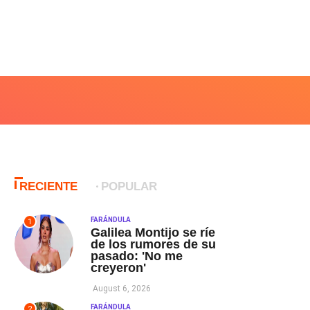
RECIENTE
POPULAR
FARÁNDULA
1
Galilea Montijo se ríe
de los rumores de su
pasado: 'No me
creyeron'
August 6, 2026
FARÁNDULA
2