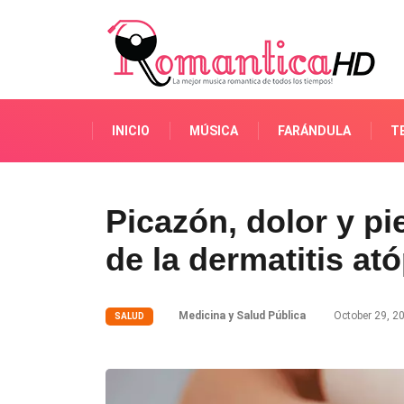
INICIO
MÚSICA
FARÁNDULA
T
Picazón, dolor y pi
de la dermatitis at
Medicina y Salud Pública
October 29, 2
SALUD