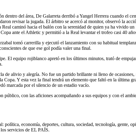
ción dentro del área, De Galarreta derribó a Yangel Herrera cuando el c
n revisar la jugada. El árbitro se acercó al monitor, observó la acción
a Real caminó hacia el balón con la serenidad de quien ya ha vivido un
 Copa ante el Athletic y permitió a la Real levantar el trofeo casi 40 añ
arzabal tomó carrerilla y ejecutó el lanzamiento con su habitual templan
conscientes de que ese gol podía valer una final.
golpe. El equipo rojiblanco apretó en los últimos minutos, trató de empuja
a.
a de alivio y alegría. No fue un partido brillante ni lleno de ocasiones,
a Copa. Y esta vez la final tendrá un elemento que faltó en la última g
dó marcada por el silencio de un estadio vacío.
on público, con las aficiones acompañando a sus equipos y con el ambient
: política, economía, deportes, cultura, sociedad, tecnología, gente, op
s los servicios de EL PAÍS.