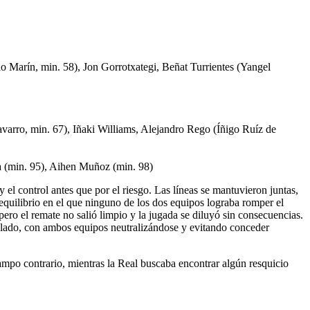
Marín, min. 58), Jon Gorrotxategi, Beñat Turrientes (Yangel
varro, min. 67), Iñaki Williams, Alejandro Rego (Íñigo Ruíz de
era (min. 95), Aihen Muñoz (min. 98)
 el control antes que por el riesgo. Las líneas se mantuvieron juntas,
equilibrio en el que ninguno de los dos equipos lograba romper el
ero el remate no salió limpio y la jugada se diluyó sin consecuencias.
trolado, con ambos equipos neutralizándose y evitando conceder
mpo contrario, mientras la Real buscaba encontrar algún resquicio