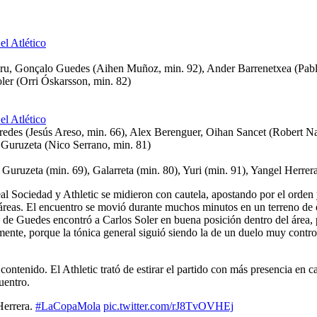
u, Gonçalo Guedes (Aihen Muñoz, min. 92), Ander Barrenetxea (Pablo 
ler (Orri Óskarsson, min. 82)
redes (Jesús Areso, min. 66), Alex Berenguer, Oihan Sancet (Robert Na
 Guruzeta (Nico Serrano, min. 81)
), Guruzeta (min. 69), Galarreta (min. 80), Yuri (min. 91), Yangel Herr
al Sociedad y Athletic se midieron con cautela, apostando por el orden y
 áreas. El encuentro se movió durante muchos minutos en un terreno de 
de Guedes encontró a Carlos Soler en buena posición dentro del área, p
ramente, porque la tónica general siguió siendo la de un duelo muy con
enido. El Athletic trató de estirar el partido con más presencia en ca
uentro.
Herrera.
#LaCopaMola
pic.twitter.com/rJ8TvOVHEj