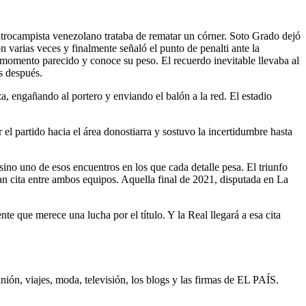
entrocampista venezolano trataba de rematar un córner. Soto Grado dejó
 varias veces y finalmente señaló el punto de penalti ante la
 momento parecido y conoce su peso. El recuerdo inevitable llevaba al
os después.
za, engañando al portero y enviando el balón a la red. El estadio
r el partido hacia el área donostiarra y sostuvo la incertidumbre hasta
 sino uno de esos encuentros en los que cada detalle pesa. El triunfo
ran cita entre ambos equipos. Aquella final de 2021, disputada en La
e que merece una lucha por el título. Y la Real llegará a esa cita
inión, viajes, moda, televisión, los blogs y las firmas de EL PAÍS.