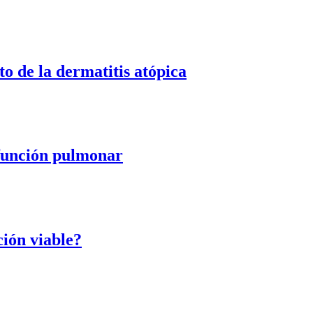
o de la dermatitis atópica
 función pulmonar
ción viable?