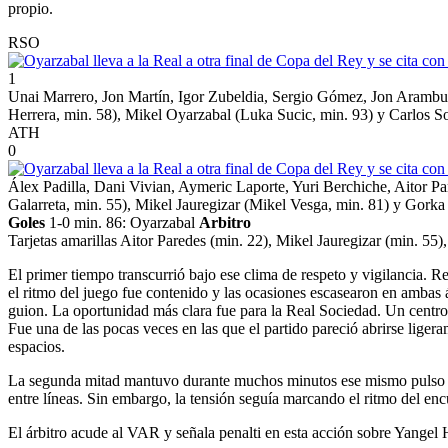
propio.
RSO
1
Unai Marrero, Jon Martín, Igor Zubeldia, Sergio Gómez, Jon Arambur
Herrera, min. 58), Mikel Oyarzabal (Luka Sucic, min. 93) y Carlos So
ATH
0
Álex Padilla, Dani Vivian, Aymeric Laporte, Yuri Berchiche, Aitor Pa
Galarreta, min. 55), Mikel Jauregizar (Mikel Vesga, min. 81) y Gorka
Goles
1-0 min. 86: Oyarzabal
Arbitro
Tarjetas amarillas Aitor Paredes (min. 22), Mikel Jauregizar (min. 55
El primer tiempo transcurrió bajo ese clima de respeto y vigilancia. Re
el ritmo del juego fue contenido y las ocasiones escasearon en ambas
guion. La oportunidad más clara fue para la Real Sociedad. Un centro 
Fue una de las pocas veces en las que el partido pareció abrirse lige
espacios.
La segunda mitad mantuvo durante muchos minutos ese mismo pulso cont
entre líneas. Sin embargo, la tensión seguía marcando el ritmo del enc
El árbitro acude al VAR y señala penalti en esta acción sobre Yangel 