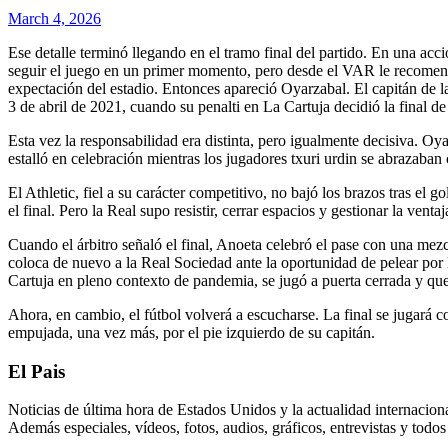
March 4, 2026
Ese detalle terminó llegando en el tramo final del partido. En una ac
seguir el juego en un primer momento, pero desde el VAR le recomendaro
expectación del estadio. Entonces apareció Oyarzabal. El capitán de l
3 de abril de 2021, cuando su penalti en La Cartuja decidió la final de
Esta vez la responsabilidad era distinta, pero igualmente decisiva. Oy
estalló en celebración mientras los jugadores txuri urdin se abrazaban 
El Athletic, fiel a su carácter competitivo, no bajó los brazos tras el 
el final. Pero la Real supo resistir, cerrar espacios y gestionar la ventaj
Cuando el árbitro señaló el final, Anoeta celebró el pase con una mezcl
coloca de nuevo a la Real Sociedad ante la oportunidad de pelear por l
Cartuja en pleno contexto de pandemia, se jugó a puerta cerrada y que
Ahora, en cambio, el fútbol volverá a escucharse. La final se jugará c
empujada, una vez más, por el pie izquierdo de su capitán.
El Pais
Noticias de última hora de Estados Unidos y la actualidad internacional
Además especiales, vídeos, fotos, audios, gráficos, entrevistas y todo