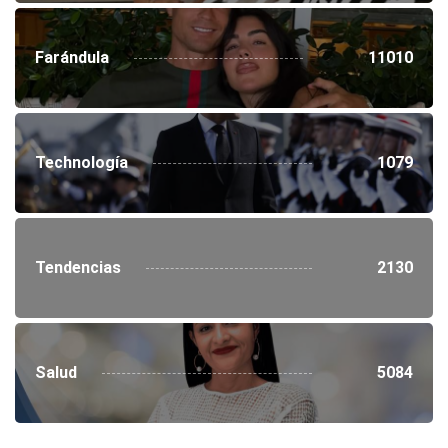
Farándula
11010
Technología
1079
Tendencias
2130
Salud
5084