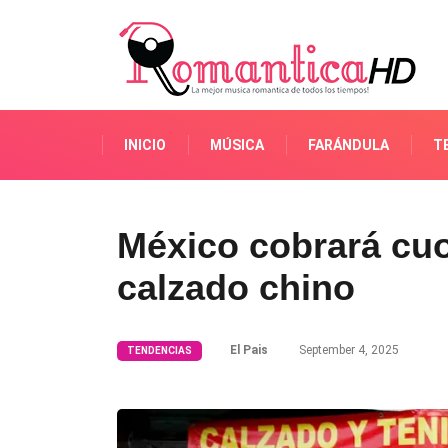
INICIO
MÚSICA
FARÁNDULA
T
México cobrará cuo
calzado chino
El Pais
September 4, 2025
TENDENCIAS