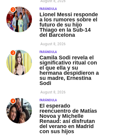
August 8, 2026
FARÁNDULA
2
Lionel Messi responde
a los rumores sobre el
futuro de su hijo
Thiago en la Sub-14
del Barcelona
August 8, 2026
FARÁNDULA
3
Camila Sodi revela el
significativo ritual con
el que ella y su
hermana despidieron a
su madre, Ernestina
Sodi
August 8, 2026
FARÁNDULA
4
El esperado
reencuentro de Matías
Novoa y Michelle
Renaud: así disfrutan
del verano en Madrid
con sus hijos