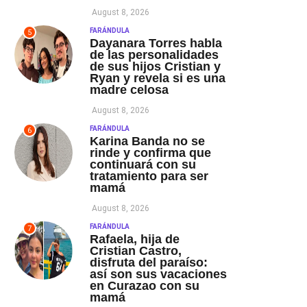
August 8, 2026
FARÁNDULA
5
Dayanara Torres habla
de las personalidades
de sus hijos Cristian y
Ryan y revela si es una
madre celosa
August 8, 2026
FARÁNDULA
6
Karina Banda no se
rinde y confirma que
continuará con su
tratamiento para ser
mamá
August 8, 2026
FARÁNDULA
7
Rafaela, hija de
Cristian Castro,
disfruta del paraíso:
así son sus vacaciones
en Curazao con su
mamá