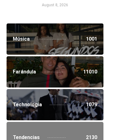
August 8, 2026
Música
1001
Farándula
11010
Technología
1079
Tendencias
2130