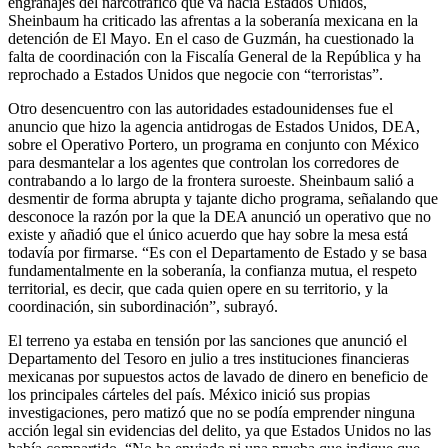
engranajes del narcotráfico que va hacia Estados Unidos,
Sheinbaum ha criticado las afrentas a la soberanía mexicana en la
detención de El Mayo. En el caso de Guzmán, ha cuestionado la
falta de coordinación con la Fiscalía General de la República y ha
reprochado a Estados Unidos que negocie con “terroristas”.
Otro desencuentro con las autoridades estadounidenses fue el
anuncio que hizo la agencia antidrogas de Estados Unidos, DEA,
sobre el Operativo Portero, un programa en conjunto con México
para desmantelar a los agentes que controlan los corredores de
contrabando a lo largo de la frontera suroeste. Sheinbaum salió a
desmentir de forma abrupta y tajante dicho programa, señalando que
desconoce la razón por la que la DEA anunció un operativo que no
existe y añadió que el único acuerdo que hay sobre la mesa está
todavía por firmarse. “Es con el Departamento de Estado y se basa
fundamentalmente en la soberanía, la confianza mutua, el respeto
territorial, es decir, que cada quien opere en su territorio, y la
coordinación, sin subordinación”, subrayó.
El terreno ya estaba en tensión por las sanciones que anunció el
Departamento del Tesoro en julio a tres instituciones financieras
mexicanas por supuestos actos de lavado de dinero en beneficio de
los principales cárteles del país. México inició sus propias
investigaciones, pero matizó que no se podía emprender ninguna
acción legal sin evidencias del delito, ya que Estados Unidos no las