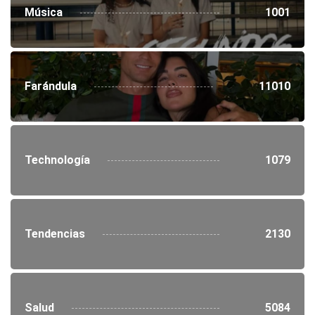
Música
1001
Farándula
11010
Technología
1079
Tendencias
2130
Salud
5084