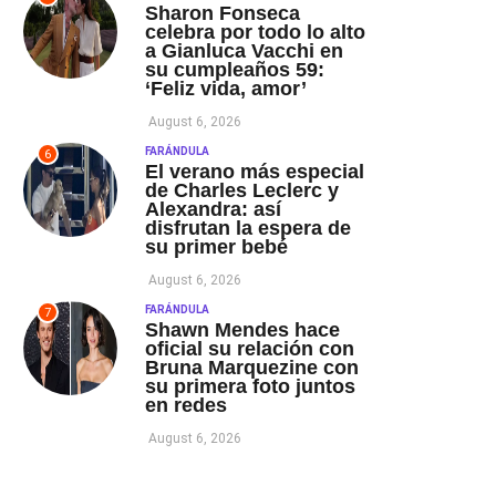
Sharon Fonseca
celebra por todo lo alto
a Gianluca Vacchi en
su cumpleaños 59:
‘Feliz vida, amor’
August 6, 2026
FARÁNDULA
6
El verano más especial
de Charles Leclerc y
Alexandra: así
disfrutan la espera de
su primer bebé
August 6, 2026
FARÁNDULA
7
Shawn Mendes hace
oficial su relación con
Bruna Marquezine con
su primera foto juntos
en redes
August 6, 2026