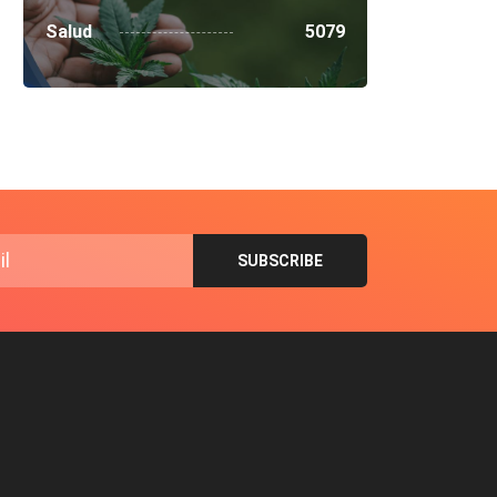
Salud
5079