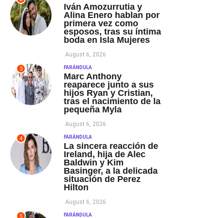
Iván Amozurrutia y
Alina Enero hablan por
primera vez como
esposos, tras su íntima
boda en Isla Mujeres
August 6, 2026
FARÁNDULA
3
Marc Anthony
reaparece junto a sus
hijos Ryan y Cristian,
tras el nacimiento de la
pequeña Myla
August 6, 2026
FARÁNDULA
4
La sincera reacción de
Ireland, hija de Alec
Baldwin y Kim
Basinger, a la delicada
situación de Perez
Hilton
August 6, 2026
FARÁNDULA
5