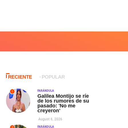
RECIENTE
POPULAR
FARÁNDULA
1
Galilea Montijo se ríe
de los rumores de su
pasado: 'No me
creyeron'
August 6, 2026
FARÁNDULA
2