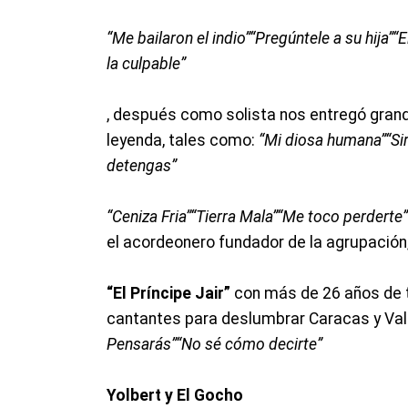
“Me bailaron el indio”
“Pregúntele a su hija”
“E
la culpable”
, después como solista nos entregó grande
leyenda, tales como:
“Mi diosa humana”
“Si
detengas”
“Ceniza Fria”
“Tierra Mala”
“Me toco perderte”
el acordeonero fundador de la agrupación,
“El Príncipe Jair”
con más de 26 años de t
cantantes para deslumbrar Caracas y Va
Pensarás”
“No sé cómo decirte”
Yolbert y El Gocho