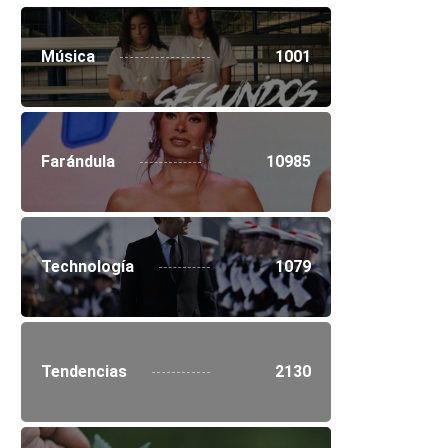
Música
1001
Farándula
10985
Technología
1079
Tendencias
2130