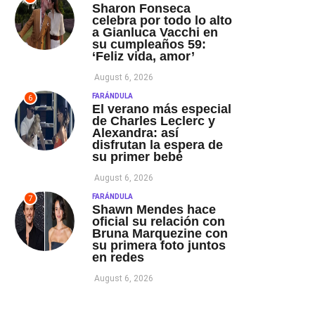
Sharon Fonseca
celebra por todo lo alto
a Gianluca Vacchi en
su cumpleaños 59:
‘Feliz vida, amor’
August 6, 2026
FARÁNDULA
6
El verano más especial
de Charles Leclerc y
Alexandra: así
disfrutan la espera de
su primer bebé
August 6, 2026
FARÁNDULA
7
Shawn Mendes hace
oficial su relación con
Bruna Marquezine con
su primera foto juntos
en redes
August 6, 2026