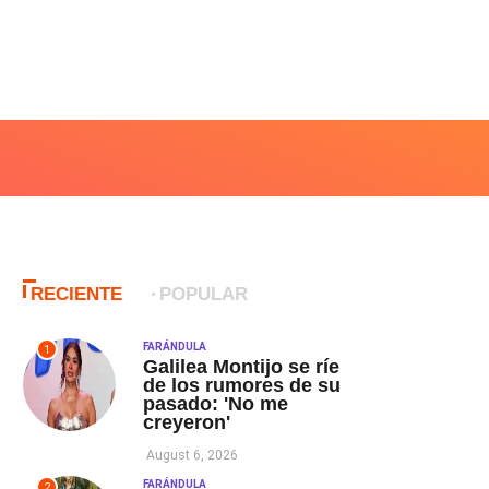
RECIENTE
POPULAR
FARÁNDULA
1
Galilea Montijo se ríe
de los rumores de su
pasado: 'No me
creyeron'
August 6, 2026
FARÁNDULA
2