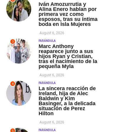
Iván Amozurrutia y
Alina Enero hablan por
primera vez como
esposos, tras su íntima
boda en Isla Mujeres
August 6, 2026
FARÁNDULA
3
Marc Anthony
reaparece junto a sus
hijos Ryan y Cristian,
tras el nacimiento de la
pequeña Myla
August 6, 2026
FARÁNDULA
4
La sincera reacción de
Ireland, hija de Alec
Baldwin y Kim
Basinger, a la delicada
situación de Perez
Hilton
August 6, 2026
FARÁNDULA
5