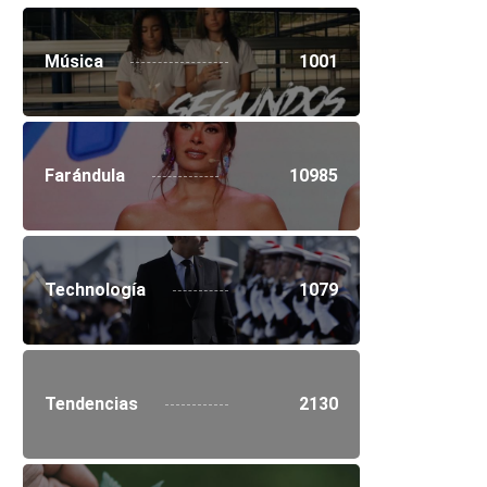
Música
1001
Farándula
10985
Technología
1079
Tendencias
2130