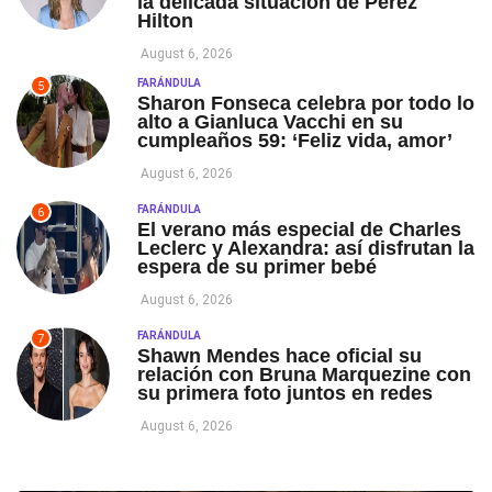
la delicada situación de Perez
Hilton
August 6, 2026
FARÁNDULA
5
Sharon Fonseca celebra por todo lo
alto a Gianluca Vacchi en su
cumpleaños 59: ‘Feliz vida, amor’
August 6, 2026
FARÁNDULA
6
El verano más especial de Charles
Leclerc y Alexandra: así disfrutan la
espera de su primer bebé
August 6, 2026
FARÁNDULA
7
Shawn Mendes hace oficial su
relación con Bruna Marquezine con
su primera foto juntos en redes
August 6, 2026