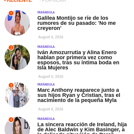
RECIENTE
POPULAR
FARÁNDULA
1
Galilea Montijo se ríe de los
rumores de su pasado: 'No me
creyeron'
August 6, 2026
FARÁNDULA
2
Iván Amozurrutia y Alina Enero
hablan por primera vez como
esposos, tras su íntima boda en
Isla Mujeres
August 6, 2026
FARÁNDULA
3
Marc Anthony reaparece junto a
sus hijos Ryan y Cristian, tras el
nacimiento de la pequeña Myla
August 6, 2026
FARÁNDULA
4
La sincera reacción de Ireland, hija
de Alec Baldwin y Kim Basinger, a