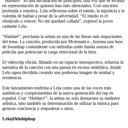
“Hablaré”
es una declaración de principios, una voz que se levanta
en representación de quienes han sido silenciados. Con una letra
profunda y emotiva, Lela reflexiona sobre el miedo, la injusticia y la
valentía de hablar a pesar de la adversidad. “El miedo es el
obstáculo a vencer. No me quedaré callada”, expresó la joven
cantante Lela.
“Hablaré”, proclama la artista en una de las líneas más impactantes
del tema. La canción, producida por Mctematico , fusiona una base
de boombap contundente con melodías estilo banda sonora de
película que potencian la carga emocional de la letra.
El videoclip oficial, filmado en un espacio introspectivo, refuerza la
narrativa de la canción con una puesta en escena simbólica, donde
Lela rapea decidida creando una poderosa imagen de unidad y
resistencia.
Este lanzamiento reafirma a Lela como una de las voces más
auténticas y comprometidas de la nueva generación del rap en
español. Con
“Hablaré”
, la artista no solo demuestra su madurez
artística, sino también su determinación de utilizar la música para
generar conciencia y empoderar a otros.
Lela
@lelahiphop