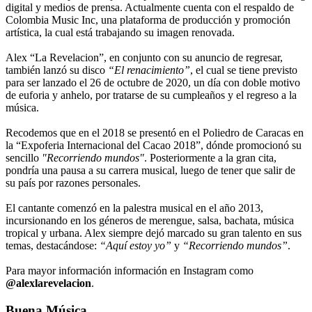
digital y medios de prensa. Actualmente cuenta con el respaldo de
Colombia Music Inc, una plataforma de producción y promoción
artística, la cual está trabajando su imagen renovada.
Alex “La Revelacion”, en conjunto con su anuncio de regresar,
también lanzó su disco
“El renacimiento”
, el cual se tiene previsto
para ser lanzado el 26 de octubre de 2020, un día con doble motivo
de euforia y anhelo, por tratarse de su cumpleaños y el regreso a la
música.
Recodemos que en el 2018 se presentó en el Poliedro de Caracas en
la “Expoferia Internacional del Cacao 2018”, dónde promocionó su
sencillo
"Recorriendo mundos"
. Posteriormente a la gran cita,
pondría una pausa a su carrera musical, luego de tener que salir de
su país por razones personales.
El cantante comenzó en la palestra musical en el año 2013,
incursionando en los géneros de merengue, salsa, bachata, música
tropical y urbana. Alex siempre dejó marcado su gran talento en sus
temas, destacándose:
“Aquí estoy yo”
y
“Recorriendo mundos”
.
Para mayor información información en Instagram como
@alexlarevelacion
.
Buena Música