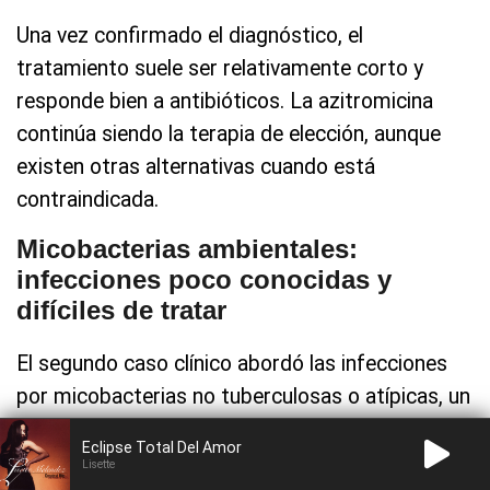
Una vez confirmado el diagnóstico, el
tratamiento suele ser relativamente corto y
responde bien a antibióticos. La azitromicina
continúa siendo la terapia de elección, aunque
existen otras alternativas cuando está
contraindicada.
Micobacterias ambientales:
infecciones poco conocidas y
difíciles de tratar
El segundo caso clínico abordó las infecciones
por micobacterias no tuberculosas o atípicas, un
grupo de bacterias presentes de forma natural
Eclipse Total Del Amor
en el agua y el ambiente que difieren de la
Lisette