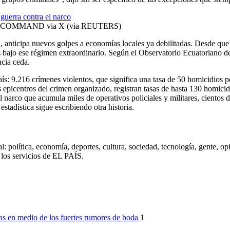
HERN COMMAND via X (via REUTERS)
n, anticipa nuevos golpes a economías locales ya debilitadas. Desde qu
os bajo ese régimen extraordinario. Según el Observatorio Ecuatoriano
ncia ceda.
país: 9.216 crímenes violentos, que significa una tasa de 50 homicidio
 epicentros del crimen organizado, registran tasas de hasta 130 homici
 narco que acumula miles de operativos policiales y militares, cientos d
estadística sigue escribiendo otra historia.
: política, economía, deportes, cultura, sociedad, tecnología, gente, op
s los servicios de EL PAÍS.
1