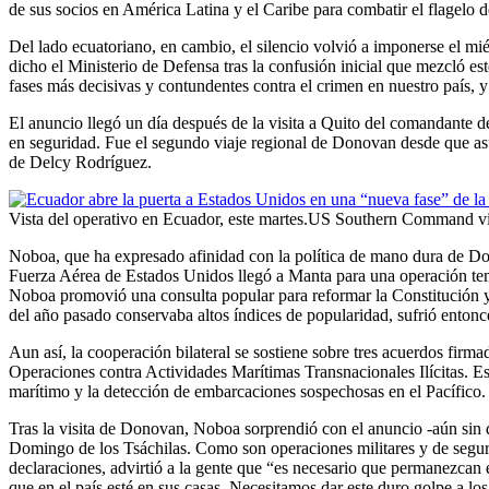
de sus socios en América Latina y el Caribe para combatir el flagelo 
Del lado ecuatoriano, en cambio, el silencio volvió a imponerse el m
dicho el Ministerio de Defensa tras la confusión inicial que mezcló es
fases más decisivas y contundentes contra el crimen en nuestro país,
El anuncio llegó un día después de la visita a Quito del comandante
en seguridad. Fue el segundo viaje regional de Donovan desde que asu
de Delcy Rodríguez.
Vista del operativo en Ecuador, este martes.US Southern Command
Noboa, que ha expresado afinidad con la política de mano dura de Don
Fuerza Aérea de Estados Unidos llegó a Manta para una operación tem
Noboa promovió una consulta popular para reformar la Constitución y el
del año pasado conservaba altos índices de popularidad, sufrió entonce
Aun así, la cooperación bilateral se sostiene sobre tres acuerdos firma
Operaciones contra Actividades Marítimas Transnacionales Ilícitas. Est
marítimo y la detección de embarcaciones sospechosas en el Pacífico.
Tras la visita de Donovan, Noboa sorprendió con el anuncio -aún sin 
Domingo de los Tsáchilas. Como son operaciones militares y de seguri
declaraciones, advirtió a la gente que “es necesario que permanezcan 
que en el país esté en sus casas. Necesitamos dar este duro golpe a los