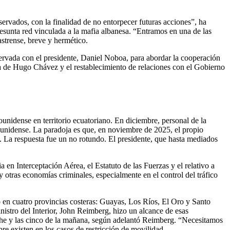
rvados, con la finalidad de no entorpecer futuras acciones”, ha
presunta red vinculada a la mafia albanesa. “Entramos en una de las
strense, breve y hermético.
ervada con el presidente, Daniel Noboa, para abordar la cooperación
ra de Hugo Chávez y el restablecimiento de relaciones con el Gobierno
nidense en territorio ecuatoriano. En diciembre, personal de la
ounidense. La paradoja es que, en noviembre de 2025, el propio
s. La respuesta fue un no rotundo. El presidente, que hasta mediados
 en Interceptación Aérea, el Estatuto de las Fuerzas y el relativo a
 otras economías criminales, especialmente en el control del tráfico
 en cuatro provincias costeras: Guayas, Los Ríos, El Oro y Santo
istro del Interior, John Reimberg, hizo un alcance de esas
noche y las cinco de la mañana, según adelantó Reimberg. “Necesitamos
pre existen en los casos de restricción de movilidad.