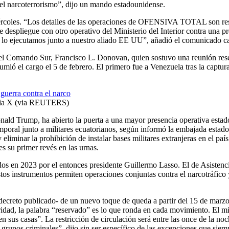
del narcoterrorismo”, dijo un mando estadounidense.
iércoles. “Los detalles de las operaciones de OFENSIVA TOTAL son rese
te despliegue con otro operativo del Ministerio del Interior contra una 
 y lo ejecutamos junto a nuestro aliado EE UU”, añadió el comunicado ca
 del Comando Sur, Francisco L. Donovan, quien sostuvo una reunión res
mió el cargo el 5 de febrero. El primero fue a Venezuela tras la captu
 via X (via REUTERS)
ald Trump, ha abierto la puerta a una mayor presencia operativa estadou
poral junto a militares ecuatorianos, según informó la embajada estad
iminar la prohibición de instalar bases militares extranjeras en el paí
s su primer revés en las urnas.
dos en 2023 por el entonces presidente Guillermo Lasso. El de Asistencia
os instrumentos permiten operaciones conjuntas contra el narcotráfico y
decreto publicado- de un nuevo toque de queda a partir del 15 de marzo
dad, la palabra “reservado” es lo que ronda en cada movimiento. El min
en sus casas”. La restricción de circulación será entre las once de la 
 grupos criminales”, dijo sin ser específico de las excepciones que siem