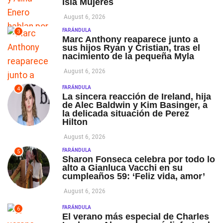
Isla Mujeres
August 6, 2026
FARÁNDULA
3
Marc Anthony reaparece junto a
sus hijos Ryan y Cristian, tras el
nacimiento de la pequeña Myla
August 6, 2026
FARÁNDULA
4
La sincera reacción de Ireland, hija
de Alec Baldwin y Kim Basinger, a
la delicada situación de Perez
Hilton
August 6, 2026
FARÁNDULA
5
Sharon Fonseca celebra por todo lo
alto a Gianluca Vacchi en su
cumpleaños 59: ‘Feliz vida, amor’
August 6, 2026
FARÁNDULA
6
El verano más especial de Charles