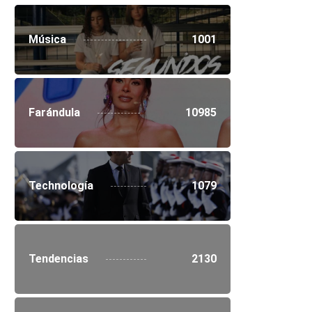
Música
1001
Farándula
10985
Technología
1079
Tendencias
2130