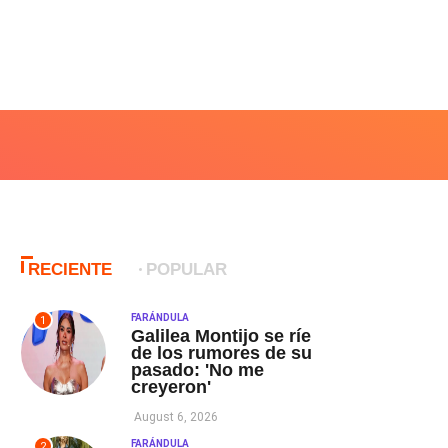
RECIENTE
POPULAR
FARÁNDULA
1
Galilea Montijo se ríe
de los rumores de su
pasado: 'No me
creyeron'
August 6, 2026
FARÁNDULA
2