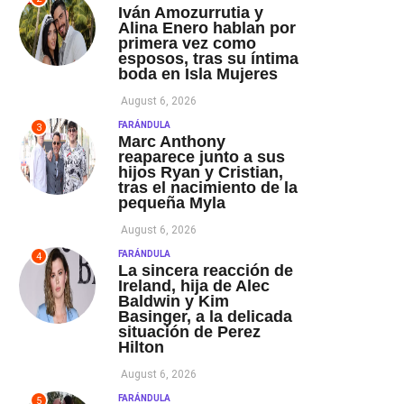
Iván Amozurrutia y
Alina Enero hablan por
primera vez como
esposos, tras su íntima
boda en Isla Mujeres
August 6, 2026
FARÁNDULA
3
Marc Anthony
reaparece junto a sus
hijos Ryan y Cristian,
tras el nacimiento de la
pequeña Myla
August 6, 2026
FARÁNDULA
4
La sincera reacción de
Ireland, hija de Alec
Baldwin y Kim
Basinger, a la delicada
situación de Perez
Hilton
August 6, 2026
FARÁNDULA
5