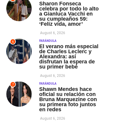
Sharon Fonseca
celebra por todo lo alto
a Gianluca Vacchi en
su cumpleaños 59:
‘Feliz vida, amor’
August 6, 2026
FARÁNDULA
6
El verano más especial
de Charles Leclerc y
Alexandra: así
disfrutan la espera de
su primer bebé
August 6, 2026
FARÁNDULA
7
Shawn Mendes hace
oficial su relación con
Bruna Marquezine con
su primera foto juntos
en redes
August 6, 2026