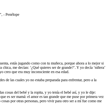
", - Penélope
cuenta, estás jugando como con tu muñeca, porque ahora a lo mejor si
ra chica, me decían: ‘¿Qué quieres ser de grande?’. Y yo decía ‘niñera’
 yo creo que era muy inconsciente en esa edad.
 de las cuales yo no estaba preparada para enfrentar, pero a la
sas del bebé y la ropita, y yo tenía el bebé así, y yo le dije:
o que es ser mamá: el amor es tan grande que me puse por primera vez
cosas por otras personas, pero vivir para otro ser a mí fue como me