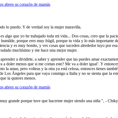
do lo puedo. Y de verdad soy la mujer maravilla.
es algo que yo he trabajado toda mi vida... Dos cosas, creo que la pac
es humilde, porque eres muy frágil, porque tu vida y lo más importante de
iencia y es muy bonito, y ves cosas que suceden alrededor tuyo por esa
 ayudado muchísimo y me hace una mejor mujer.
render a dividirte, a saber y aprender que las puedes amar exactamente
va a doler menos que si me cortan este? Me va a doler igual’. Y entonce
to la amas, pero volteas y la otra ya está celosa, entonces tienes tambi
 de Los Ángeles para que vaya conmigo a Italia y no se sienta que la es
o que la quieres menos.
k muy grande porque tuve que hacerme mujer siendo una niña ", - Ch