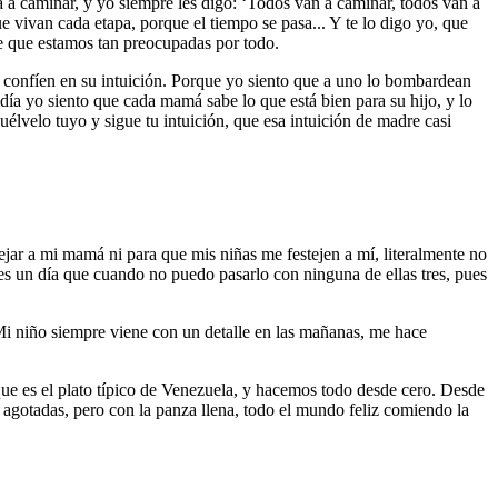
a caminar, y yo siempre les digo: ‘Todos van a caminar, todos van a
ue vivan cada etapa, porque el tiempo se pasa... Y te lo digo yo, que
e que estamos tan preocupadas por todo.
al confíen en su intuición. Porque yo siento que a uno lo bombardean
 día yo siento que cada mamá sabe lo que está bien para su hijo, y lo
lvelo tuyo y sigue tu intuición, que esa intuición de madre casi
ejar a mi mamá ni para que mis niñas me festejen a mí, literalmente no
es un día que cuando no puedo pasarlo con ninguna de ellas tres, pues
i niño siempre viene con un detalle en las mañanas, me hace
e es el plato típico de Venezuela, y hacemos todo desde cero. Desde
gotadas, pero con la panza llena, todo el mundo feliz comiendo la