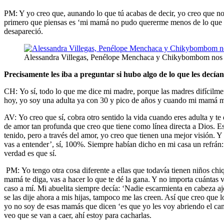
PM: Y yo creo que, aunando lo que tú acabas de decir, yo creo que n
primero que piensas es ‘mi mamá no pudo quererme menos de lo que yo 
desapareció.
Alessandra Villegas, Penélope Menchaca y Chikybombom nos 
Precisamente les iba a preguntar si hubo algo de lo que les dec
CH: Yo sí, todo lo que me dice mi madre, porque las madres difícilme
hoy, yo soy una adulta ya con 30 y pico de años y cuando mi mamá me
AV: Yo creo que sí, cobra otro sentido la vida cuando eres adulta y 
de amor tan profunda que creo que tiene como línea directa a Dios. Es
tenido, pero a través del amor, yo creo que tienen una mejor visión.
vas a entender’, sí, 100%. Siempre habían dicho en mi casa un refrán:
verdad es que sí.
PM: Yo tengo otra cosa diferente a ellas que todavía tienen niños chiqu
mamá te diga, vas a hacer lo que te dé la gana. Y no importa cuántas 
caso a mí. Mi abuelita siempre decía: ‘Nadie escarmienta en cabeza a
se las dije ahora a mis hijas, tampoco me las creen. Así que creo que l
yo no soy de esas mamás que dicen ‘es que yo les voy abriendo el cam
veo que se van a caer, ahí estoy para cacharlas.