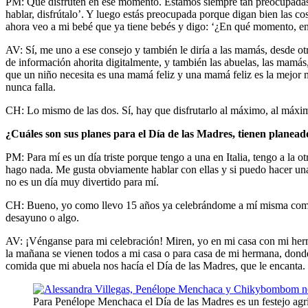
PM: Que disfruten en ese momento. Estamos siempre tan preocupadas, y
hablar, disfrútalo’. Y luego estás preocupada porque digan bien las cos
ahora veo a mi bebé que ya tiene bebés y digo: ‘¿En qué momento, en
AV: Sí, me uno a ese consejo y también le diría a las mamás, desde ot
de información ahorita digitalmente, y también las abuelas, las mamás, 
que un niño necesita es una mamá feliz y una mamá feliz es la mejor m
nunca falla.
CH: Lo mismo de las dos. Sí, hay que disfrutarlo al máximo, al máxim
¿Cuáles son sus planes para el Día de las Madres, tienen planead
PM: Para mí es un día triste porque tengo a una en Italia, tengo a la
hago nada. Me gusta obviamente hablar con ellas y si puedo hacer una
no es un día muy divertido para mí.
CH: Bueno, yo como llevo 15 años ya celebrándome a mí misma como m
desayuno o algo.
AV: ¡Vénganse para mi celebración! Miren, yo en mi casa con mi herm
la mañana se vienen todos a mi casa o para casa de mi hermana, dond
comida que mi abuela nos hacía el Día de las Madres, que le encanta. E
Para Penélope Menchaca el Día de las Madres es un festejo agr