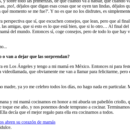
 sobre todo las primerizas, de que cuándo va a hablar, que cuándo va 
as, ¡no!, déjalos que digan esas cosas que se oyen tan lindas, déjalos q
 qué momento se me fue?'. Y no es que no los disfrutes, es simplement
ra perspectiva que sí, que escuchen consejos, que lean, pero que al fin
las amigas, que si esto es lo que está bien, que si lo otro… Al final del
amá del mundo. Entonces sí, coge consejos, pero de todo lo que hay vué
o...
o o van a dejar que las sorprendan?
 otra en Los Ángeles y tengo a mi mamá en México. Entonces ni para fest
 videollamada, que obviamente me van a llamar para felicitarme, pero 
adre, ya yo me celebro todos los días, no hago nada en particular. M
ana y mi mamá cocinamos en honor a mi abuela un pabellón criollo, qu
e toque ese año, y nos ponemos desde temprano a cocinar. Terminamos a
lla decía que el mejor regalo para ella era cocinarnos a todos.
idulce.