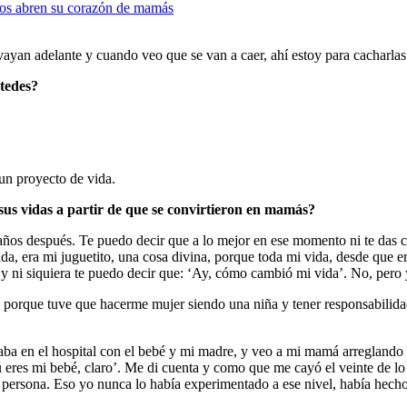
vayan adelante y cuando veo que se van a caer, ahí estoy para cacharlas
stedes?
un proyecto de vida.
sus vidas a partir de que se convirtieron en mamás?
años después. Te puedo decir que a lo mejor en ese momento ni te das 
da, era mi juguetito, una cosa divina, porque toda mi vida, desde que e
y ni siquiera te puedo decir que: ‘Ay, cómo cambió mi vida’. No, pero
rque tuve que hacerme mujer siendo una niña y tener responsabilidades
n el hospital con el bebé y mi madre, y veo a mi mamá arreglando las co
 eres mi bebé, claro’. Me di cuenta y como que me cayó el veinte de l
persona. Eso yo nunca lo había experimentado a ese nivel, había hecho 