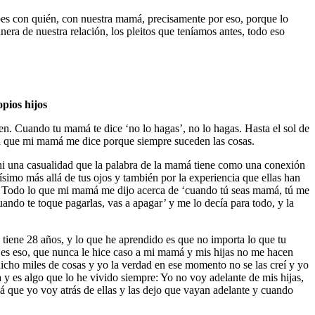
bes con quién, con nuestra mamá, precisamente por eso, porque lo
ra de nuestra relación, los pleitos que teníamos antes, todo eso
pios hijos
n. Cuando tu mamá te dice ‘no lo hagas’, no lo hagas. Hasta el sol de
ra que mi mamá me dice porque siempre suceden las cosas.
 ni una casualidad que la palabra de la mamá tiene como una conexión
simo más allá de tus ojos y también por la experiencia que ellas han
ad. Todo lo que mi mamá me dijo acerca de ‘cuando tú seas mamá, tú me
ando te toque pagarlas, vas a apagar’ y me lo decía para todo, y la
, tiene 28 años, y lo que he aprendido es que no importa lo que tu
do es eso, que nunca le hice caso a mi mamá y mis hijas no me hacen
icho miles de cosas y yo la verdad en ese momento no se las creí y yo
a y es algo que lo he vivido siempre: Yo no voy adelante de mis hijas,
 que yo voy atrás de ellas y las dejo que vayan adelante y cuando