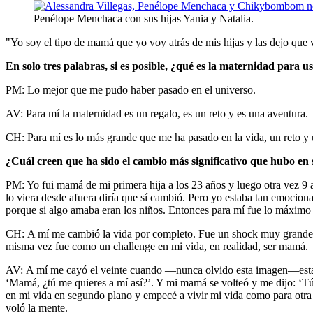
Penélope Menchaca con sus hijas Yania y Natalia.
"Yo soy el tipo de mamá que yo voy atrás de mis hijas y las dejo que 
En solo tres palabras, si es posible, ¿qué es la maternidad para u
PM: Lo mejor que me pudo haber pasado en el universo.
AV: Para mí la maternidad es un regalo, es un reto y es una aventura.
CH: Para mí es lo más grande que me ha pasado en la vida, un reto y 
¿Cuál creen que ha sido el cambio más significativo que hubo en 
PM: Yo fui mamá de mi primera hija a los 23 años y luego otra vez 9 
lo viera desde afuera diría que sí cambió. Pero yo estaba tan emociona
porque si algo amaba eran los niños. Entonces para mí fue lo máximo 
CH: A mí me cambió la vida por completo. Fue un shock muy grande po
misma vez fue como un challenge en mi vida, en realidad, ser mamá.
AV: A mí me cayó el veinte cuando —nunca olvido esta imagen—estaba e
‘Mamá, ¿tú me quieres a mí así?’. Y mi mamá se volteó y me dijo: ‘Tú
en mi vida en segundo plano y empecé a vivir mi vida como para otra 
voló la mente.