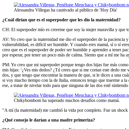
Alessandra Villegas ha cautivado al público de 'Hoy Día'
¿Cuál dirían que es el superpoder que les dio la maternidad?
CH: El superpoder mío es creerme que soy la mujer maravilla y que to
AV: Yo creo que la maternidad me dio el superpoder de la paciencia y 
vulnerabilidad, es difícil ser humilde. Y cuando eres mamá, sí o sí er
creo que es el superpoder de poder ser humilde y aprender a tener pac
por esperar, por tener un poco más de calma. Siento que a mí me ha
PM: Yo creo que mi superpoder porque tengo dos hijas fue más como ap
mis hijas: ‘¿Ves mis dedos? ¿Tú crees que si me cortan este dedo me 
dos, y que tengo que encontrar la manera de que, si le dices a una cuán
si voy mucho tiempo con la de Italia, entonces tengo que traerme a la
ese, a tratar de nivelar todo para que ninguna de las dos esté sintiend
Chikybombom ha superado muchos desafíos como mamá.
"A mí (la maternidad) me cambió la vida por completo. Fue un shoc
¿Qué consejo le darían a una madre primeriza?