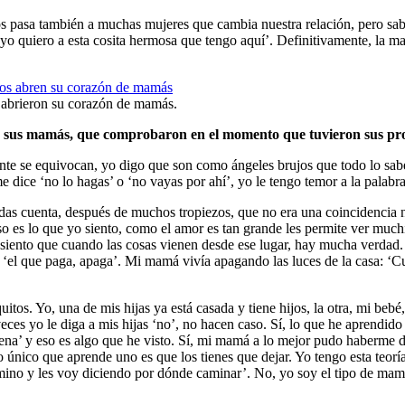
os pasa también a muchas mujeres que cambia nuestra relación, pero sa
quiero a esta cosita hermosa que tengo aquí’. Definitivamente, la mane
abrieron su corazón de mamás.
ían sus mamás, que comprobaron en el momento que tuvieron sus pro
nte se equivocan, yo digo que son como ángeles brujos que todo lo sabe
 dice ‘no lo hagas’ o ‘no vayas por ahí’, yo le tengo temor a la palab
te das cuenta, después de muchos tropiezos, que no era una coincidencia
o es lo que yo siento, como el amor es tan grande les permite ver muchí
 Y siento que cuando las cosas vienen desde ese lugar, hay mucha verd
 ‘el que paga, apaga’. Mi mamá vivía apagando las luces de la casa: ‘Cu
itos. Yo, una de mis hijas ya está casada y tiene hijos, la otra, mi bebé
veces yo le diga a mis hijas ‘no’, no hacen caso. Sí, lo que he aprendi
jena’ y eso es algo que he visto. Sí, mi mamá a lo mejor pudo haberme d
o único que aprende uno es que los tienes que dejar. Yo tengo esta teorí
ino y les voy diciendo por dónde caminar’. No, yo soy el tipo de mamá