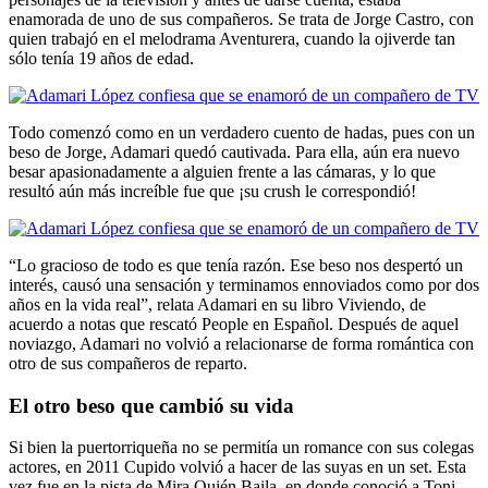
enamorada de uno de sus compañeros. Se trata de Jorge Castro, con
quien trabajó en el melodrama Aventurera, cuando la ojiverde tan
sólo tenía 19 años de edad.
Todo comenzó como en un verdadero cuento de hadas, pues con un
beso de Jorge, Adamari quedó cautivada. Para ella, aún era nuevo
besar apasionadamente a alguien frente a las cámaras, y lo que
resultó aún más increíble fue que ¡su crush le correspondió!
“Lo gracioso de todo es que tenía razón. Ese beso nos despertó un
interés, causó una sensación y terminamos ennoviados como por dos
años en la vida real”, relata Adamari en su libro Viviendo, de
acuerdo a notas que rescató People en Español. Después de aquel
noviazgo, Adamari no volvió a relacionarse de forma romántica con
otro de sus compañeros de reparto.
El otro beso que cambió su vida
Si bien la puertorriqueña no se permitía un romance con sus colegas
actores, en 2011 Cupido volvió a hacer de las suyas en un set. Esta
vez fue en la pista de Mira Quién Baila, en donde conoció a Toni