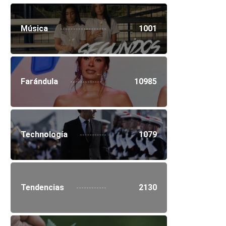
Música
1001
Farándula
10985
Technología
1079
Tendencias
2130