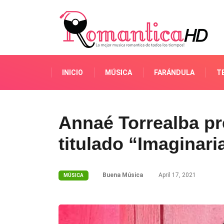
INICIO
MÚSICA
FARÁNDULA
T
Annaé Torrealba p
titulado “Imaginari
Buena Música
April 17, 2021
MÚSICA