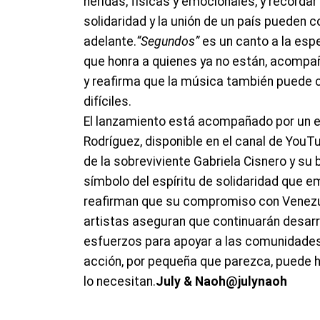
heridas, físicas y emocionales, y recordar 
solidaridad y la unión de un país pueden c
adelante.
“Segundos”
es un canto a la espe
que honra a quienes ya no están, acompa
y reafirma que la música también puede 
difíciles.
El lanzamiento está acompañado por un emo
Rodríguez, disponible en el canal de YouT
de la sobreviviente Gabriela Cisnero y su
símbolo del espíritu de solidaridad que e
reafirman que su compromiso con Venezue
artistas aseguran que continuarán desarr
esfuerzos para apoyar a las comunidade
acción, por pequeña que parezca, puede h
lo necesitan.
July & Naoh
@julynaoh