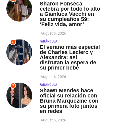
Sharon Fonseca
celebra por todo lo alto
a Gianluca Vacchi en
su cumpleaños 59:
‘Feliz vida, amor’
August 6, 2026
FARÁNDULA
6
El verano más especial
de Charles Leclerc y
Alexandra: así
disfrutan la espera de
su primer bebé
August 6, 2026
FARÁNDULA
7
Shawn Mendes hace
oficial su relación con
Bruna Marquezine con
su primera foto juntos
en redes
August 6, 2026