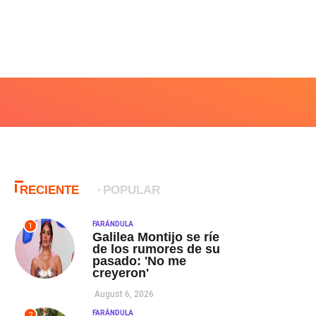
RECIENTE
POPULAR
FARÁNDULA
1
Galilea Montijo se ríe
de los rumores de su
pasado: 'No me
creyeron'
August 6, 2026
FARÁNDULA
2