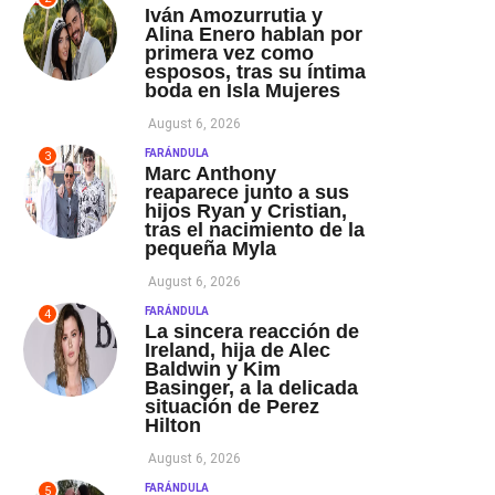
Iván Amozurrutia y
Alina Enero hablan por
primera vez como
esposos, tras su íntima
boda en Isla Mujeres
August 6, 2026
FARÁNDULA
3
Marc Anthony
reaparece junto a sus
hijos Ryan y Cristian,
tras el nacimiento de la
pequeña Myla
August 6, 2026
FARÁNDULA
4
La sincera reacción de
Ireland, hija de Alec
Baldwin y Kim
Basinger, a la delicada
situación de Perez
Hilton
August 6, 2026
FARÁNDULA
5